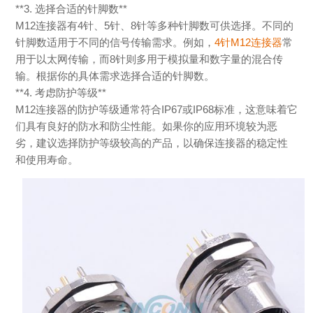
**3.
选择合适的针脚数
**
M12
连接器有
4
针、
5
针、
8
针等多种针脚数可供选择。不同的
针脚数适用于不同的信号传输需求。例如，
4
针
M12
连接器
常
用于以太网传输，而
8
针则多用于模拟量和数字量的混合传
输。根据你的具体需求选择合适的针脚数。
**4.
考虑防护等级
**
M12
连接器的防护等级通常符合
IP67
或
IP68
标准，这意味着它
们具有良好的防水和防尘性能。如果你的应用环境较为恶
劣，建议选择防护等级较高的产品，以确保连接器的稳定性
和使用寿命。