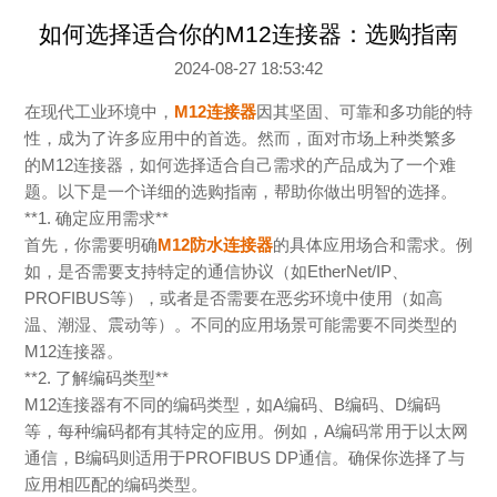
如何选择适合你的M12连接器：选购指南
2024-08-27 18:53:42
在现代工业环境中，
M12
连接器
因其坚固、可靠和多功能的特
性，成为了许多应用中的首选。然而，面对市场上种类繁多
的M12连接器，如何选择适合自己需求的产品成为了一个难
题。以下是一个详细的选购指南，帮助你做出明智的选择。
**1.
确定应用需求
**
首先，你需要明确
M12防水
连接器
的具体应用场合和需求。例
如，是否需要支持特定的通信协议（如
EtherNet/IP
、
PROFIBUS
等），或者是否需要在恶劣环境中使用（如高
温、潮湿、震动等）。不同的应用场景可能需要不同类型的
M12
连接器。
**2.
了解编码类型
**
M12
连接器有不同的编码类型，如
A
编码、
B
编码、
D
编码
等，每种编码都有其特定的应用。例如，
A
编码常用于以太网
通信，
B
编码则适用于
PROFIBUS DP
通信。确保你选择了与
应用相匹配的编码类型。